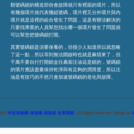
顆號碼鎖的構造部份會故障就只有裡面的環片，所以
有幾個環片就代表幾組號碼，環片裡又分外環片與內
環片就是這裡的組合發生了問題，這是有辦法解決的
只要找專業的人員幫您找出哪一個環片發生了問題就
可以幫您把號碼鎖打開。
其實號碼鎖是須要保養的，但很少人知道所以就忽略
了這一點，所以等到無法開啟時也就是麻煩來了，但
千萬不要自行打開鎖盒往裹面注油這是錯的，號碼鎖
的環片應該盡量保持乾淨與有足夠的潤滑度，所以注
油是有技巧的不然只會加速號碼鎖的老化與故障。
2018
禾技保險櫃-保險櫃 保險箱 金庫開鎖
. All Rights Reserved | Design by
M