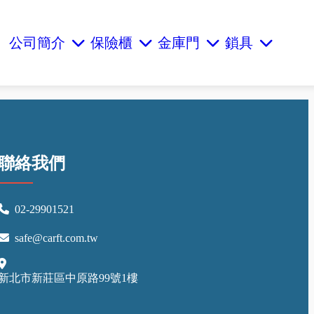
公司簡介
保險櫃
金庫門
鎖具
聯絡我們
02-29901521
safe@carft.com.tw
新北市新莊區中原路99號1樓