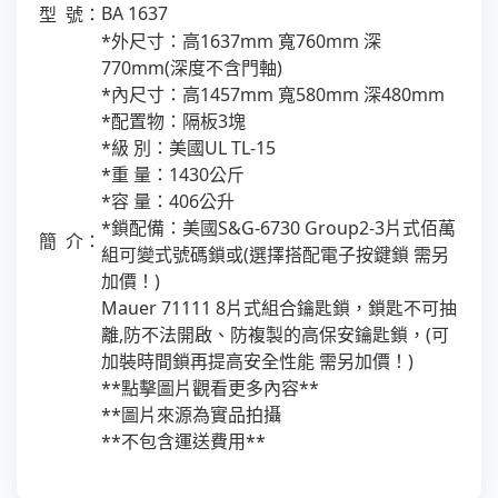
BA 1637
型 號：
*外尺寸：高1637mm 寬760mm 深
770mm(深度不含門軸)
*內尺寸：高1457mm 寬580mm 深480mm
*配置物：隔板3塊
*級 別：美國UL TL-15
*重 量：1430公斤
*容 量：406公升
*鎖配備：美國S&G-6730 Group2-3片式佰萬
簡 介：
組可變式號碼鎖或(選擇搭配電子按鍵鎖 需另
加價！)
Mauer 71111 8片式組合鑰匙鎖，鎖匙不可抽
離,防不法開啟、防複製的高保安鑰匙鎖，(可
加裝時間鎖再提高安全性能 需另加價！)
**點擊圖片觀看更多內容**
**圖片來源為實品拍攝
**不包含運送費用**