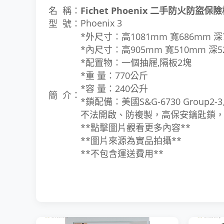
名 稱：
Fichet Phoenix 二手防火防盜保
Phoenix 3
型 號：
*外尺寸：高1081mm 寬686mm 
*內尺寸：高905mm 寬510mm 深5
*配置物：一個抽屜,隔板2塊
*重 量：770公斤
*容 量：240公升
簡 介：
*鎖配備：
美國S&G-6730 Grou
不法開啟、防複製，高保安鑰匙鎖，
**點擊圖片觀看更多內容**
**圖片來源為實品拍攝**
**不包含運送費用**