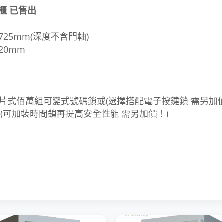
險櫃
已售出
深725mm(深度不含門軸)
20mm
p2-3片式佰萬組可變式號碼鎖或
(選擇搭配電子按鍵鎖 需另加價
(可加裝時間鎖再提高安全性能 需另加價！)