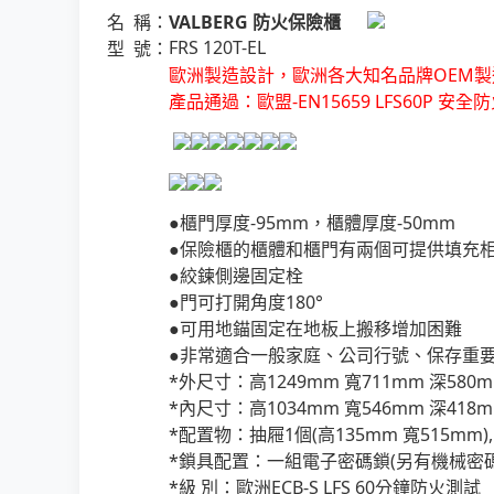
名 稱：
VALBERG 防火保險櫃
FRS 120T-EL
型 號：
歐洲製造設計，歐洲各大知名品牌OEM製
產品通過：歐盟-EN15659 LFS60P 安全
●櫃門厚度-95mm，櫃體厚度-50mm
●保險櫃的櫃體和櫃門有兩個可提供填充
●絞鍊側邊固定栓
●門可打開角度180°
●可用地錨固定在地板上搬移增加困難
●非常適合一般家庭、公司行號、保存重
*外尺寸：高1249mm 寬711mm 深58
*內尺寸：高1034mm 寬546mm 深418
*配置物：抽屜1個(高135mm 寬515mm)
*鎖具配置：一組電子密碼鎖(另有機械密碼
*級 別：歐洲ECB-S LFS 60分鐘防火測試