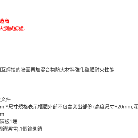
造商
防火測試認證.
相互焊接的牆面再加混合物防火材料強化整體耐火性能
要文件
0mm *尺寸規格表示櫃體外部不包含突出部份 (高度尺寸+20mm,深
mm
,隔板1塊
鎖選擇),1個鑰匙鎖