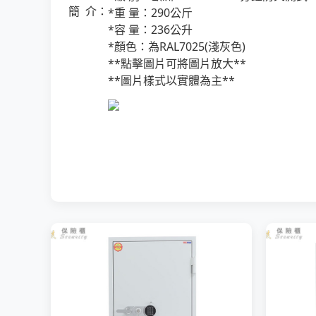
簡 介：
*重 量：290公斤
*容 量：236公升
*顏色：為RAL7025(淺灰色)
**點擊圖片可將圖片放大**
**圖片樣式以實體為主**