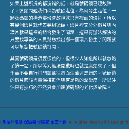
如果上述所提的都沒錯的話，就是號碼鎖已經故障
了，這類問題我們稱為號碼走位，為何發生走位！一
顆號碼鎖的構造部份會故障就只有裡面的環片，所以
有幾個環片就代表幾組號碼，環片裡又分外環片與內
環片就是這裡的組合發生了問題，這是有辦法解決的
只要找專業的人員幫您找出哪一個環片發生了問題就
可以幫您把號碼鎖打開。
其實號碼鎖是須要保養的，但很少人知道所以就忽略
了這一點，所以等到無法開啟時也就是麻煩來了，但
千萬不要自行打開鎖盒往裹面注油這是錯的，號碼鎖
的環片應該盡量保持乾淨與有足夠的潤滑度，所以注
油是有技巧的不然只會加速號碼鎖的老化與故障。
8
禾技保險櫃-保險櫃 保險箱 金庫開鎖
. All Rights Reserved | Design 