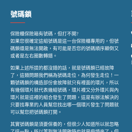
號碼鎖
保險櫃保險箱有號碼，但打不開?
如果您很確定這組號碼是這一台保險櫃專用的，但號
碼鎖還是無法開啟，有可能是否您的號碼順序顛倒又
或者是左右圈數轉錯。
如果上述所提的都沒錯的話，就是號碼鎖已經故障
了，這類問題我們稱為號碼走位，為何發生走位！一
顆號碼鎖的構造部份會故障就只有裡面的環片，所以
有幾個環片就代表幾組號碼，環片裡又分外環片與內
環片就是這裡的組合發生了問題，這是有辦法解決的
只要找專業的人員幫您找出哪一個環片發生了問題就
可以幫您把號碼鎖打開。
其實號碼鎖是須要保養的，但很少人知道所以就忽略
了這一點，所以等到無法開啟時也就是麻煩來了，但